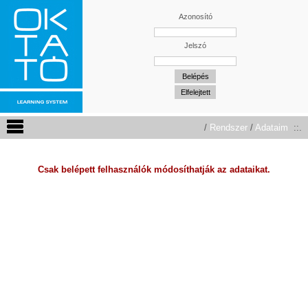
Azonosító
Jelszó
/
Rendszer
/
Adataim
::.
Csak belépett felhasználók módosíthatják az adataikat.