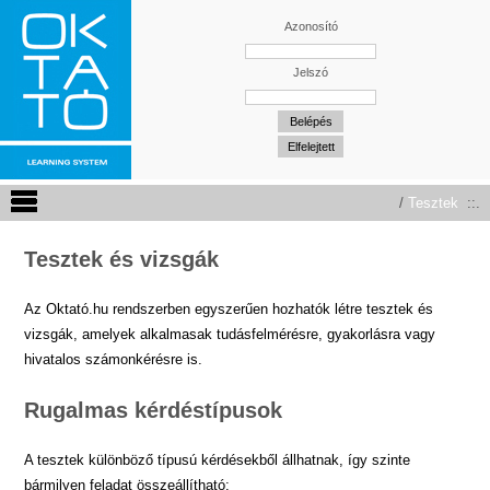
Azonosító
Jelszó
/
Tesztek
::.
Tesztek és vizsgák
Az Oktató.hu rendszerben egyszerűen hozhatók létre tesztek és
vizsgák, amelyek alkalmasak tudásfelmérésre, gyakorlásra vagy
hivatalos számonkérésre is.
Rugalmas kérdéstípusok
A tesztek különböző típusú kérdésekből állhatnak, így szinte
bármilyen feladat összeállítható: